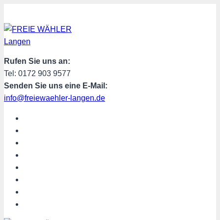
Zum
Inhalt
springen
Rufen Sie uns an:
Tel: 0172 903 9577
Senden Sie uns eine E-Mail:
info@freiewaehler-langen.de
START
AKTUELL
ÜBER UNS
TERMINE
PROGRAMM
SPENDEN
MITGLIED WERDEN
SHOP