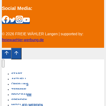
Social Media:
© 2026 FREIE WÄHLER Langen | supported by:
freiewaehler-werbung.de
START
AKTUELL
ÜBER UNS
TERMINE
PROGRAMM
SPENDEN
MITGLIED WERDEN