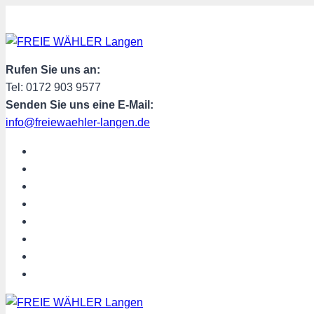
Zum
Inhalt
springen
Rufen Sie uns an:
Tel: 0172 903 9577
Senden Sie uns eine E-Mail:
info@freiewaehler-langen.de
START
AKTUELL
ÜBER UNS
TERMINE
PROGRAMM
SPENDEN
MITGLIED WERDEN
SHOP